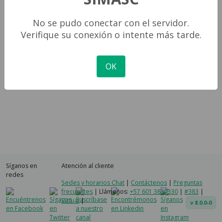
cuyo monto de capital de créditos, a cargo del deudor, sea
superior a UVT*, correspondientes a durante el año 2026
No se pudo conectar con el servidor.
Verifique su conexión o intente más tarde.
¿Cuál es el saldo a capital (sin intereses) de todas sus deudas? *
OK
Calcular
Síganos en
Atención al cliente
redes
Sedes y horarios
Chat
|
Contáctenos
|
Preguntas
frecuentes
|
Llámenos:
+57 601 3830330
|
#383
|
Virtual
|
v 8.0.0-0