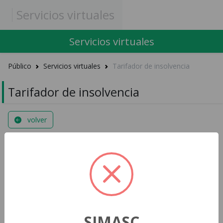
Servicios virtuales
Servicios virtuales
Público
Servicios virtuales
Tarifador de insolvencia
Tarifador de insolvencia
volver
Condiciones Generales
Consulte la tarifa de su trámite con base en el monto del
capital de los créditos a su cargo (acreedores que también
debe relacionar en su solicitud). Tenga en cuenta que el Centro
de Arbitraje y Conciliación únicamente atenderá solicitudes
SIMASC